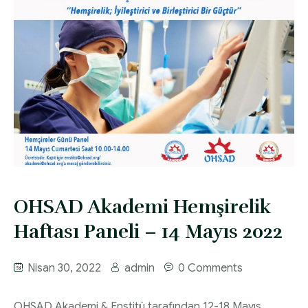
Diyabette Güncel Tedavi Seçenekleri Sunum
HEMŞİRELİK YÖNETİM KOMİTESİ | 2020 Faaliyet
Dosyası
Raporu
Tip1/Tip2 ve Gestasyonel Diyabet Yönetimi
HEMŞİRELİK YÖNETİM KOMİTESİ | 2021 Faaliyet
Sunum Dosyası
Raporu
OHSAD Akademi Hemşirelik
Haftası Paneli – 14 Mayıs 2022
Nisan 30, 2022
admin
0 Comments
OHSAD Akademi & Enstitü tarafından 12-18 Mayıs