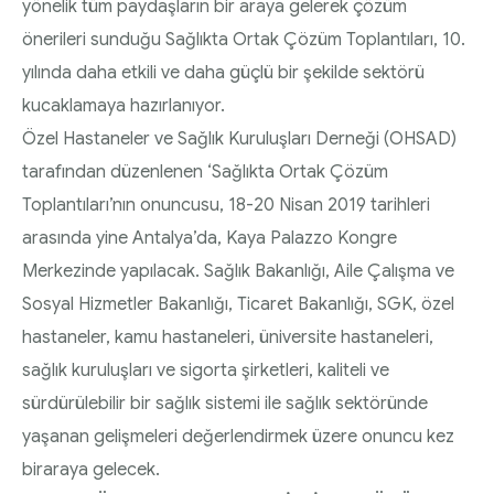
yönelik tüm paydaşların bir araya gelerek çözüm
Diyabette Güncel Tedavi Seçenekleri Sunum
HEMŞİRELİK YÖNETİM KOMİTESİ | 2020 Faaliyet
önerileri sunduğu Sağlıkta Ortak Çözüm Toplantıları, 10.
Dosyası
Raporu
yılında daha etkili ve daha güçlü bir şekilde sektörü
Tip1/Tip2 ve Gestasyonel Diyabet Yönetimi
kucaklamaya hazırlanıyor.
HEMŞİRELİK YÖNETİM KOMİTESİ | 2021 Faaliyet
Sunum Dosyası
Özel Hastaneler ve Sağlık Kuruluşları Derneği (OHSAD)
Raporu
tarafından düzenlenen ‘Sağlıkta Ortak Çözüm
Toplantıları’nın onuncusu, 18-20 Nisan 2019 tarihleri
arasında yine Antalya’da, Kaya Palazzo Kongre
Merkezinde yapılacak. Sağlık Bakanlığı, Aile Çalışma ve
Sosyal Hizmetler Bakanlığı, Ticaret Bakanlığı, SGK, özel
hastaneler, kamu hastaneleri, üniversite hastaneleri,
sağlık kuruluşları ve sigorta şirketleri, kaliteli ve
sürdürülebilir bir sağlık sistemi ile sağlık sektöründe
yaşanan gelişmeleri değerlendirmek üzere onuncu kez
biraraya gelecek.