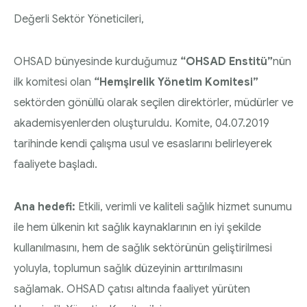
Diyabette Güncel Tedavi Seçenekleri Sunum
Değerli Sektör Yöneticileri,
HEMŞİRELİK YÖNETİM KOMİTESİ | 2020 Faaliyet
Dosyası
Raporu
OHSAD bünyesinde kurduğumuz
“OHSAD Enstitü”
nün
Tip1/Tip2 ve Gestasyonel Diyabet Yönetimi
HEMŞİRELİK YÖNETİM KOMİTESİ | 2021 Faaliyet
ilk komitesi olan
“Hemşirelik Yönetim Komitesi”
Sunum Dosyası
Raporu
sektörden gönüllü olarak seçilen direktörler, müdürler ve
akademisyenlerden oluşturuldu. Komite, 04.07.2019
tarihinde kendi çalışma usul ve esaslarını belirleyerek
faaliyete başladı.
Ana hedefi:
Etkili, verimli ve kaliteli sağlık hizmet sunumu
ile hem ülkenin kıt sağlık kaynaklarının en iyi şekilde
kullanılmasını, hem de sağlık sektörünün geliştirilmesi
yoluyla, toplumun sağlık düzeyinin arttırılmasını
sağlamak. OHSAD çatısı altında faaliyet yürüten