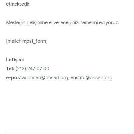
etmektedir.
Mesleğin gelişimine el vereceğinizi temenni ediyoruz.
[mailchimpsf_form]
İletişim:
Tel:
(212) 247 07 00
e-posta:
ohsad@ohsad.org
,
enstitu@ohsad.org