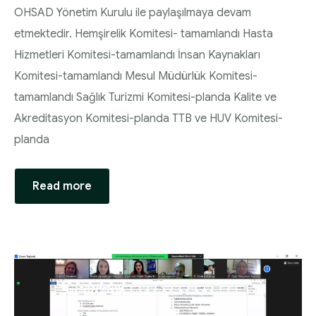
Diyabette Güncel Tedavi Seçenekleri Sunum
OHSAD Yönetim Kurulu ile paylaşılmaya devam
HEMŞİRELİK YÖNETİM KOMİTESİ | 2020 Faaliyet
Dosyası
etmektedir. Hemşirelik Komitesi- tamamlandı Hasta
Raporu
Hizmetleri Komitesi-tamamlandı İnsan Kaynakları
Tip1/Tip2 ve Gestasyonel Diyabet Yönetimi
Komitesi-tamamlandı Mesul Müdürlük Komitesi-
HEMŞİRELİK YÖNETİM KOMİTESİ | 2021 Faaliyet
Sunum Dosyası
tamamlandı Sağlık Turizmi Komitesi-planda Kalite ve
Raporu
Akreditasyon Komitesi-planda TTB ve HUV Komitesi-
planda
Read more