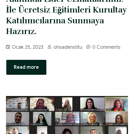
Diyabette Güncel Tedavi Seçenekleri Sunum
İle Ücretsiz Eğitimleri Kurultay
HEMŞİRELİK YÖNETİM KOMİTESİ | 2020 Faaliyet
Dosyası
Raporu
Katılımcılarına Sunmaya
Tip1/Tip2 ve Gestasyonel Diyabet Yönetimi
Hazırız.
HEMŞİRELİK YÖNETİM KOMİTESİ | 2021 Faaliyet
Sunum Dosyası
Raporu
Ocak 25, 2023
ohsadenstitu
0 Comments
Read more