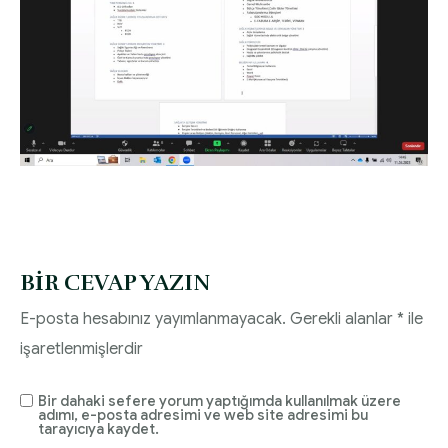
Diyabette Güncel Tedavi Seçenekleri Sunum
HEMŞİRELİK YÖNETİM KOMİTESİ | 2020 Faaliyet
Dosyası
Raporu
Tip1/Tip2 ve Gestasyonel Diyabet Yönetimi
HEMŞİRELİK YÖNETİM KOMİTESİ | 2021 Faaliyet
Sunum Dosyası
Raporu
BIR CEVAP YAZIN
E-posta hesabınız yayımlanmayacak.
Gerekli alanlar
*
ile
işaretlenmişlerdir
Bir dahaki sefere yorum yaptığımda kullanılmak üzere
adımı, e-posta adresimi ve web site adresimi bu
tarayıcıya kaydet.