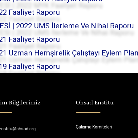
2 Faaliyet Raporu
 | 2022 UMS İlerleme Ve Nihai Raporu
1 Faaliyet Raporu
 Uzman Hemşirelik Çalıştayı Eylem Plan
9 Faaliyet Raporu
şim Bilgilerimiz
Ohsad Enstitü
Çalışma Komiteleri
enstitü@ohsad.org