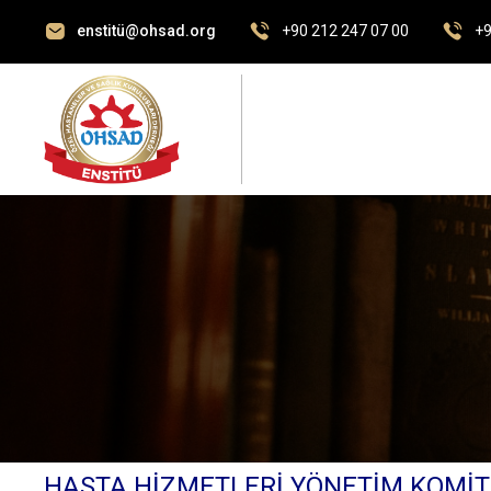
enstitü@ohsad.org
+90 212 247 07 00
+9
HASTA HİZMETLERİ YÖNETİM KOMİTESİ