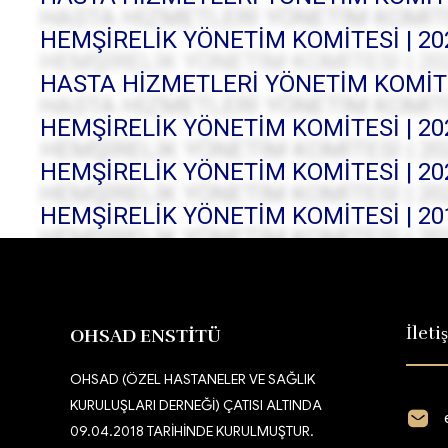
HEMŞİRELİK YÖNETİM KOMİTESİ | 202
HASTA HİZMETLERİ YÖNETİM KOMİTESİ
HEMŞİRELİK YÖNETİM KOMİTESİ | 202
HEMŞİRELİK YÖNETİM KOMİTESİ | 2021
HEMŞİRELİK YÖNETİM KOMİTESİ | 201
İleti
OHSAD ENSTİTÜ
OHSAD (ÖZEL HASTANELER VE SAĞLIK
KURULUŞLARI DERNEĞİ) ÇATISI ALTINDA
09.04.2018 TARİHİNDE KURULMUŞTUR.