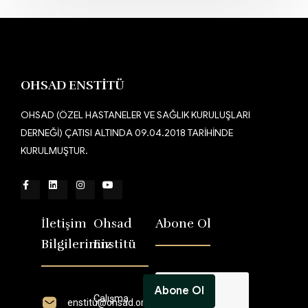
OHSAD ENSTİTÜ
OHSAD (ÖZEL HASTANELER VE SAĞLIK KURULUŞLARI
DERNEĞİ) ÇATISI ALTINDA 09.04.2018 TARİHİNDE
KURULMUŞTUR.
İletişim
Ohsad
Abone Ol
Bilgilerimiz
Enstitü
Çalışma
enstitü@ohsad.org