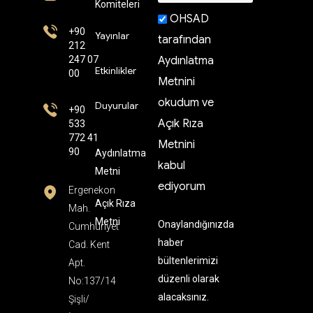
Komiteleri
OHSAD
+90
Yayınlar
tarafından
212
247 07
Aydınlatma
Etkinlikler
00
Metnini
okudum ve
Duyurular
+90
Açık Rıza
533
772 41
Metnini
90
Aydınlatma
kabul
Metni
ediyorum
Ergenekon
Açık Rıza
Mah.
Metni
Onaylandığınızda
Cumhuriyet
haber
Cad. Kent
bültenlerimizi
Apt.
düzenli olarak
No:137/14
alacaksınız.
Şişli/