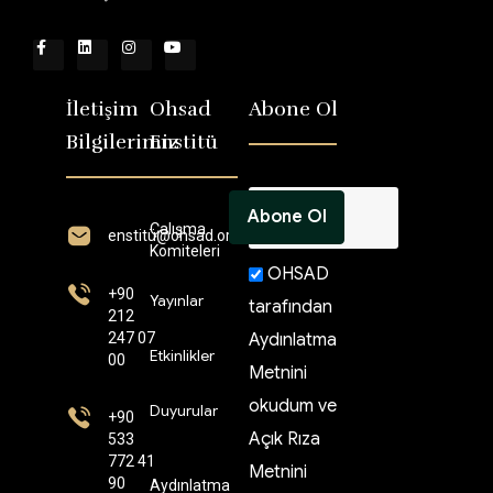
İletişim
Ohsad
Abone Ol
Bilgilerimiz
Enstitü
Çalışma
enstitü@ohsad.org
Komiteleri
OHSAD
+90
Yayınlar
tarafından
212
247 07
Aydınlatma
Etkinlikler
00
Metnini
okudum ve
Duyurular
+90
Açık Rıza
533
772 41
Metnini
90
Aydınlatma