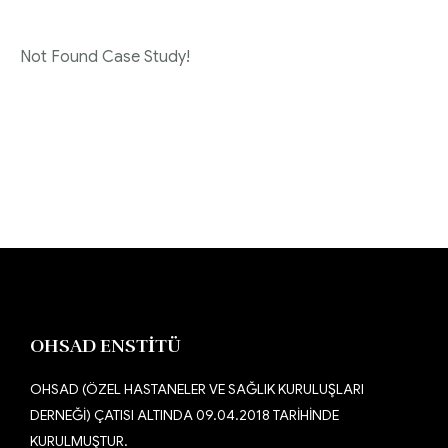
Not Found Case Study!
OHSAD ENSTİTÜ
OHSAD (ÖZEL HASTANELER VE SAĞLIK KURULUŞLARI
DERNEĞİ) ÇATISI ALTINDA 09.04.2018 TARİHİNDE
KURULMUŞTUR.