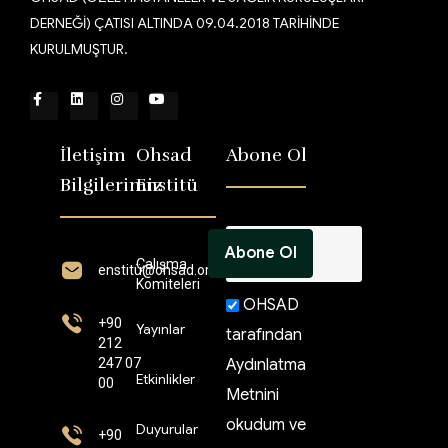
DERNEĞİ) ÇATISI ALTINDA 09.04.2018 TARİHİNDE
KURULMUŞTUR.
İletişim
Ohsad
Abone Ol
Bilgilerimiz
Enstitü
Çalışma
enstitü@ohsad.org
Komiteleri
OHSAD
+90
Yayınlar
tarafından
212
247 07
Aydınlatma
Etkinlikler
00
Metnini
okudum ve
Duyurular
+90