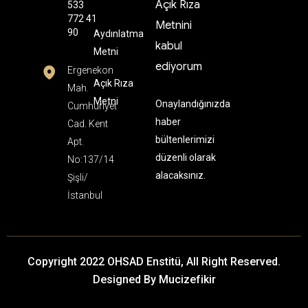
Açık Rıza
533
772 41
Metnini
90
Aydınlatma
kabul
Metni
ediyorum
Ergenekon
Açık Rıza
Mah.
Metni
Onaylandığınızda
Cumhuriyet
haber
Cad. Kent
bültenlerimizi
Apt.
düzenli olarak
No:137/14
alacaksınız.
Şişli/
İstanbul
Copyright 2022 OHSAD Enstitü, All Right Reserved.
Designed By Mucizefikir